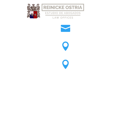
official@reinickeostri

Oficina Cochabamba

Oficina Santa Cruz
